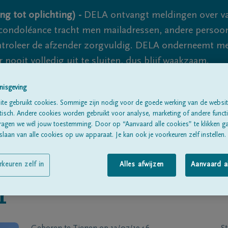
ng tot oplichting) -
DELA ontvangt meldingen over va
ondoléance tracht men mailadressen, andere persoon
controleer de afzender zorgvuldig. DELA onderneemt m
 nooit volledig uit te sluiten, dus blijf waakzaam.
nisgeving
te gebruikt cookies. Sommige zijn nodig voor de goede werking van de websit
Alle rouwberichten
Over ons
B
sch. Andere cookies worden gebruikt voor analyse, marketing of andere functio
ragen we wél jouw toestemming. Door op “Aanvaard alle cookies” te klikken g
laan van alle cookies op uw apparaat. Je kan ook je voorkeuren zelf instellen.
rkeuren zelf in
Alles afwijzen
Aanvaard a
r