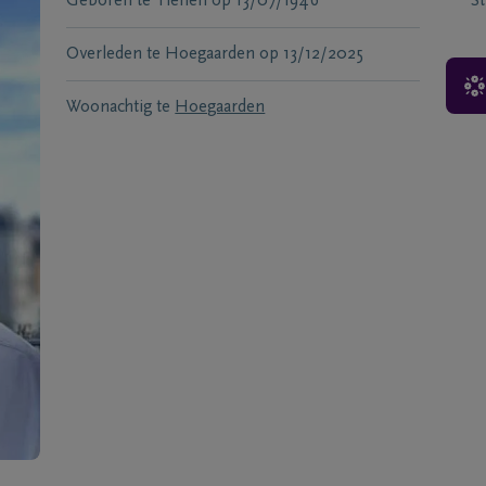
Geboren te
Tienen
op
13/07/1946
S
Overleden te
Hoegaarden
op
13/12/2025
Woonachtig te
Hoegaarden