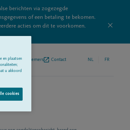
lse berichten via zogezegde
sgegevens of een betaling te bekomen.
eerdere acties om dit te voorkomen.
e en plaatsen
egrafenisondernemers
Contact
NL
FR
naliteiten;
aat u akkoord
lle cookies