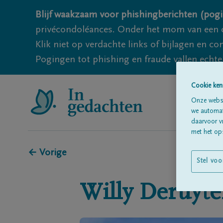
Blijf waakzaam voor phishingberichten (pogi
privécondoléances. Onder het mom van een c
Klik niet op verdachte links of bijlagen en 
Pogingen tot phishing en fraude vallen echter
Cookie ken
Onze websi
we automati
daarvoor v
met het ops
← Vorige
Stel voo
Willy
Deruyte