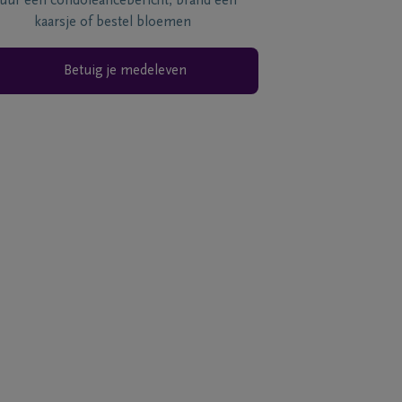
tuur een condoléancebericht, brand een
kaarsje of bestel bloemen
Betuig je medeleven