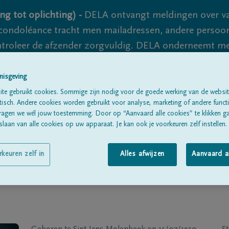
ng tot oplichting) -
DELA ontvangt meldingen over va
ondoléance tracht men mailadressen, andere persoon
controleer de afzender zorgvuldig. DELA onderneemt m
 nooit volledig uit te sluiten, dus blijf waakzaam.
nisgeving
te gebruikt cookies. Sommige zijn nodig voor de goede werking van de websit
sch. Andere cookies worden gebruikt voor analyse, marketing of andere functio
Alle rouwberichten
Over ons
B
ragen we wél jouw toestemming. Door op “Aanvaard alle cookies” te klikken g
laan van alle cookies op uw apparaat. Je kan ook je voorkeuren zelf instellen.
rkeuren zelf in
Alles afwijzen
Aanvaard a