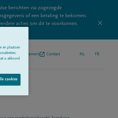
lse berichten via zogezegde
sgegevens of een betaling te bekomen.
eerdere acties om dit te voorkomen.
e en plaatsen
naliteiten;
egrafenisondernemers
Contact
NL
FR
aat u akkoord
lle cookies