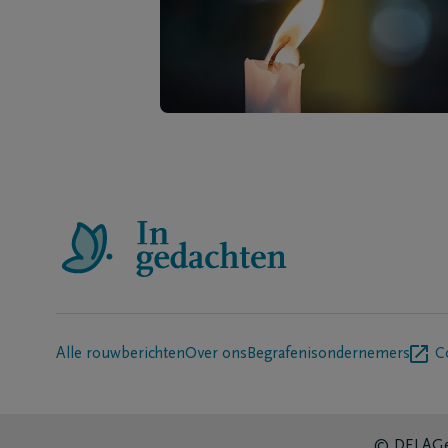
Alle rouwberichten
Over ons
Begrafenisondernemers
C
© DELA
Ge