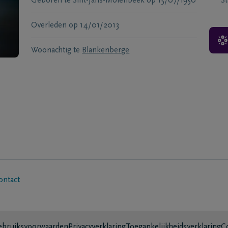
Geboren te
Sint-Jans-Molenbeek
op
15/07/1950
S
Overleden
op
14/01/2013
Woonachtig te
Blankenberge
ontact
bruiksvoorwaarden
Privacyverklaring
Toegankelijkheidsverklaring
C