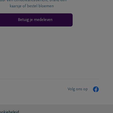
tuur een condoléancebericht, brand een
kaarsje of bestel bloemen
Betuig je medeleven
Volg ons op
ookiebeleid