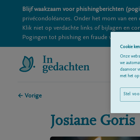
Blijf waakzaam voor phishingberichten (pogi
privécondoléances. Onder het mom van een c
Klik niet op verdachte links of bijlagen en 
Pogingen tot phishing en fraude vallen echter
Cookie ken
Onze websi
we automati
daarvoor v
met het ops
Stel voo
← Vorige
Josiane
Goris