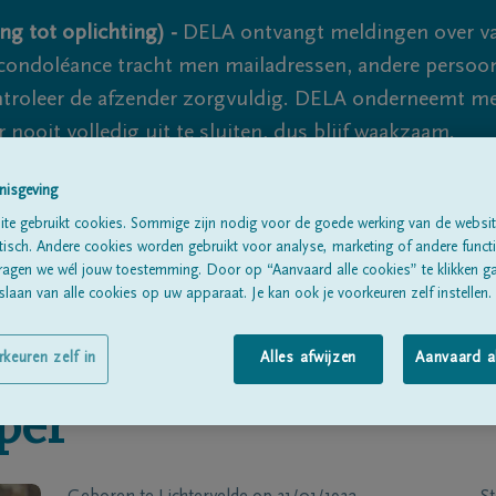
ng tot oplichting) -
DELA ontvangt meldingen over va
ondoléance tracht men mailadressen, andere persoon
controleer de afzender zorgvuldig. DELA onderneemt m
 nooit volledig uit te sluiten, dus blijf waakzaam.
nisgeving
te gebruikt cookies. Sommige zijn nodig voor de goede werking van de websit
Alle rouwberichten
Over ons
B
sch. Andere cookies worden gebruikt voor analyse, marketing of andere functio
ragen we wél jouw toestemming. Door op “Aanvaard alle cookies” te klikken g
laan van alle cookies op uw apparaat. Je kan ook je voorkeuren zelf instellen.
rkeuren zelf in
Alles afwijzen
Aanvaard a
per