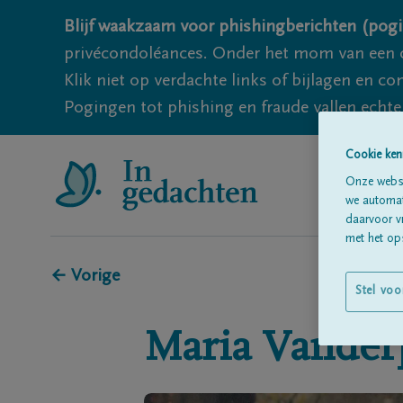
Blijf waakzaam voor phishingberichten (pogi
privécondoléances. Onder het mom van een c
Klik niet op verdachte links of bijlagen en 
Pogingen tot phishing en fraude vallen echter
Cookie ken
Onze websi
we automati
daarvoor v
met het ops
← Vorige
Stel voo
Maria
Vander