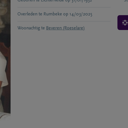
Geboren te
Lichtervelde
op
31/01/1932
S
Overleden te
Rumbeke
op
14/03/2025
Woonachtig te
Beveren (Roeselare)