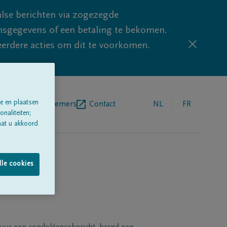
lse berichten via zogezegde
sgegevens of een betaling te bekomen.
eerdere acties om dit te voorkomen.
e en plaatsen
egrafenisondernemers
Contact
NL
FR
naliteiten;
aat u akkoord
lle cookies