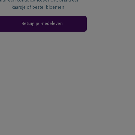
tuur een condoléancebericht, brand een
kaarsje of bestel bloemen
Betuig je medeleven