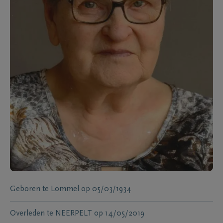
Geboren te
Lommel
op
05/03/1934
Overleden te
NEERPELT
op
14/05/2019