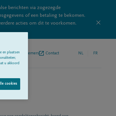
lse berichten via zogezegde
sgegevens of een betaling te bekomen.
eerdere acties om dit te voorkomen.
e en plaatsen
egrafenisondernemers
Contact
NL
FR
naliteiten;
aat u akkoord
lle cookies