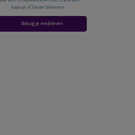
tuur een condoléancebericht, brand een
kaarsje of bestel bloemen
Betuig je medeleven