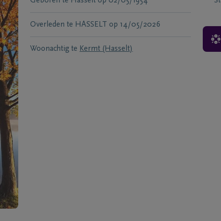
Geboren te
Hasselt
op
02/05/1954
S
Overleden te
HASSELT
op
14/05/2026
Woonachtig te
Kermt (Hasselt)