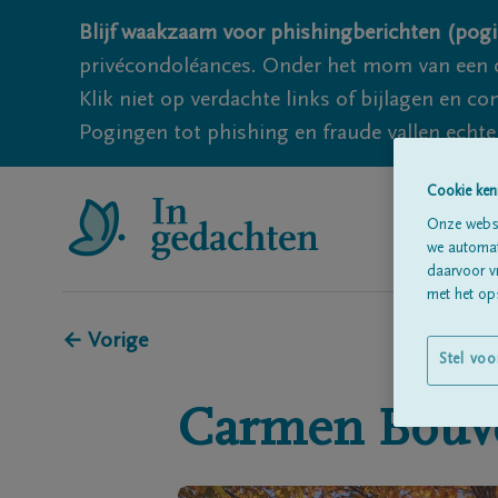
Blijf waakzaam voor phishingberichten (pogi
privécondoléances. Onder het mom van een c
Klik niet op verdachte links of bijlagen en 
Pogingen tot phishing en fraude vallen echter
Cookie ken
Onze websi
we automati
daarvoor v
met het ops
← Vorige
Stel voo
Carmen
Bouv