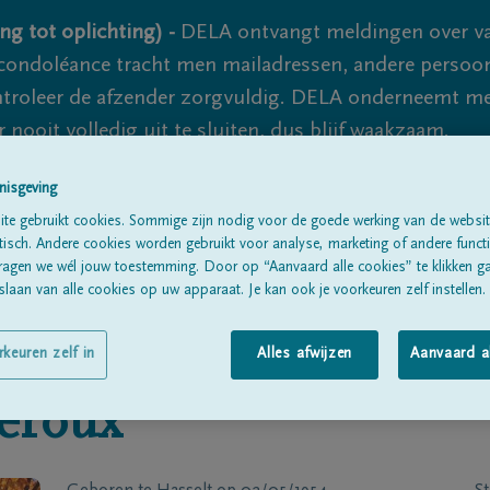
ng tot oplichting) -
DELA ontvangt meldingen over va
ondoléance tracht men mailadressen, andere persoon
controleer de afzender zorgvuldig. DELA onderneemt m
 nooit volledig uit te sluiten, dus blijf waakzaam.
nisgeving
te gebruikt cookies. Sommige zijn nodig voor de goede werking van de websit
Alle rouwberichten
Over ons
B
sch. Andere cookies worden gebruikt voor analyse, marketing of andere functio
ragen we wél jouw toestemming. Door op “Aanvaard alle cookies” te klikken g
laan van alle cookies op uw apparaat. Je kan ook je voorkeuren zelf instellen.
rkeuren zelf in
Alles afwijzen
Aanvaard a
eroux