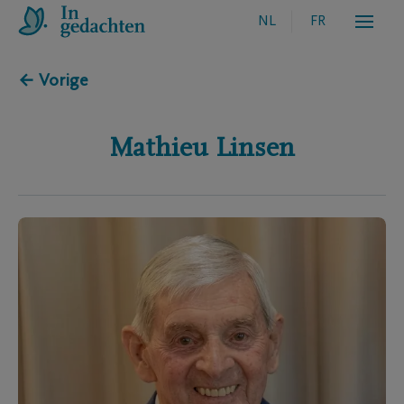
NL
FR
← Vorige
Mathieu
Linsen