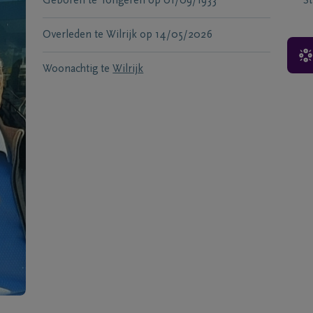
Geboren te
Tongeren
op
01/09/1933
S
Overleden te
Wilrijk
op
14/05/2026
Woonachtig te
Wilrijk