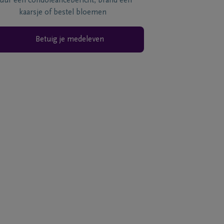
tuur een condoléancebericht, brand een
kaarsje of bestel bloemen
Betuig je medeleven