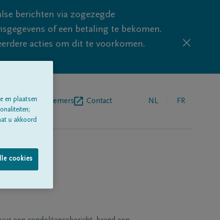
lse berichten via zogezegde
sgegevens of een betaling te bekomen.
eerdere acties om dit te voorkomen.
e en plaatsen
egrafenisondernemers
Contact
NL
FR
naliteiten;
aat u akkoord
lle cookies