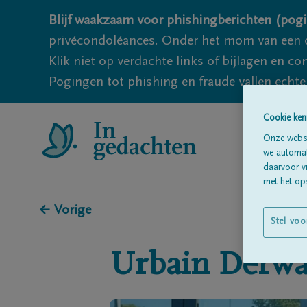
Blijf waakzaam voor phishingberichten (pogi
privécondoléances. Onder het mom van een c
Klik niet op verdachte links of bijlagen en 
Pogingen tot phishing en fraude vallen echter
Cookie ken
Onze websi
we automati
daarvoor v
met het ops
← Vorige
Stel voo
Urbain
Derw