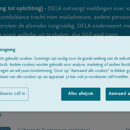
ng tot oplichting) -
DELA ontvangt meldingen over va
ondoléance tracht men mailadressen, andere persoon
controleer de afzender zorgvuldig. DELA onderneemt m
 nooit volledig uit te sluiten, dus blijf waakzaam.
nisgeving
te gebruikt cookies. Sommige zijn nodig voor de goede werking van de websit
Alle rouwberichten
Over ons
B
sch. Andere cookies worden gebruikt voor analyse, marketing of andere functio
ragen we wél jouw toestemming. Door op “Aanvaard alle cookies” te klikken g
laan van alle cookies op uw apparaat. Je kan ook je voorkeuren zelf instellen.
rkeuren zelf in
Alles afwijzen
Aanvaard a
a