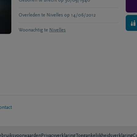
Geboren te
Brecht
op
30/09/1940
Overleden te
Nivelles
op
14/06/2012
Woonachtig te
Nivelles
ontact
bruiksvoorwaarden
Privacyverklaring
Toegankelijkheidsverklaring
C