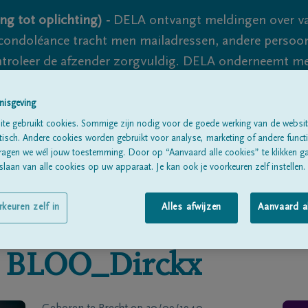
ng tot oplichting) -
DELA ontvangt meldingen over va
ondoléance tracht men mailadressen, andere persoon
controleer de afzender zorgvuldig. DELA onderneemt m
 nooit volledig uit te sluiten, dus blijf waakzaam.
nisgeving
te gebruikt cookies. Sommige zijn nodig voor de goede werking van de websit
sch. Andere cookies worden gebruikt voor analyse, marketing of andere functio
Alle rouwberichten
Over ons
B
ragen we wél jouw toestemming. Door op “Aanvaard alle cookies” te klikken g
laan van alle cookies op uw apparaat. Je kan ook je voorkeuren zelf instellen.
rkeuren zelf in
Alles afwijzen
Aanvaard a
BLOO_Dirckx