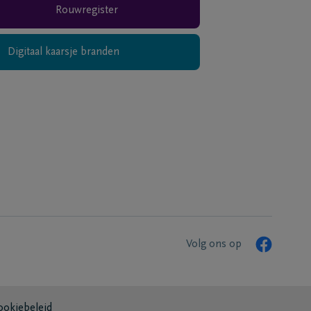
Rouwregister
Digitaal kaarsje branden
Volg ons op
ookiebeleid