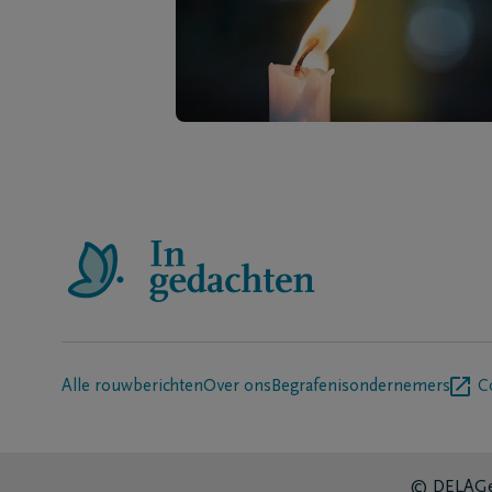
Alle rouwberichten
Over ons
Begrafenisondernemers
C
© DELA
Ge