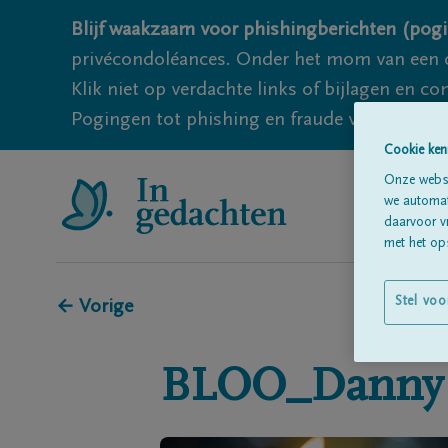
Blijf waakzaam voor phishingberichten (pogi
privécondoléances. Onder het mom van een c
Klik niet op verdachte links of bijlagen en 
Pogingen tot phishing en fraude vallen echter
Cookie ken
Onze websi
we automati
daarvoor v
met het ops
Stel voo
← Vorige
BLOO_Danny