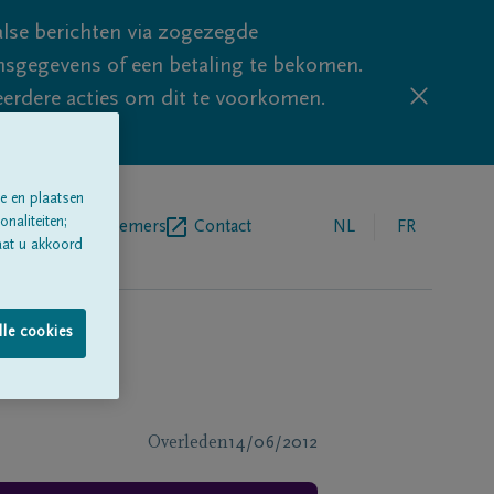
lse berichten via zogezegde
sgegevens of een betaling te bekomen.
eerdere acties om dit te voorkomen.
e en plaatsen
naliteiten;
egrafenisondernemers
Contact
NL
FR
aat u akkoord
lle cookies
Overleden
14/06/2012