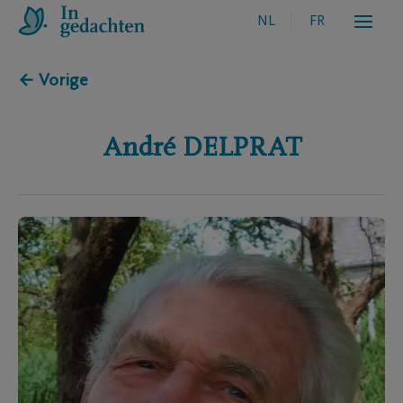
NL
FR
← Vorige
André
DELPRAT