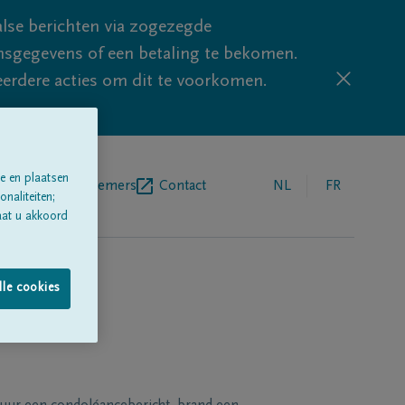
lse berichten via zogezegde
sgegevens of een betaling te bekomen.
eerdere acties om dit te voorkomen.
e en plaatsen
egrafenisondernemers
Contact
NL
FR
naliteiten;
aat u akkoord
lle cookies