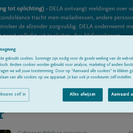
ng tot oplichting) -
DELA ontvangt meldingen over va
ondoléance tracht men mailadressen, andere persoon
controleer de afzender zorgvuldig. DELA onderneemt m
 nooit volledig uit te sluiten, dus blijf waakzaam.
nisgeving
te gebruikt cookies. Sommige zijn nodig voor de goede werking van de websit
Alle rouwberichten
Over ons
B
sch. Andere cookies worden gebruikt voor analyse, marketing of andere functio
ragen we wél jouw toestemming. Door op “Aanvaard alle cookies” te klikken g
laan van alle cookies op uw apparaat. Je kan ook je voorkeuren zelf instellen.
rkeuren zelf in
Alles afwijzen
Aanvaard a
r