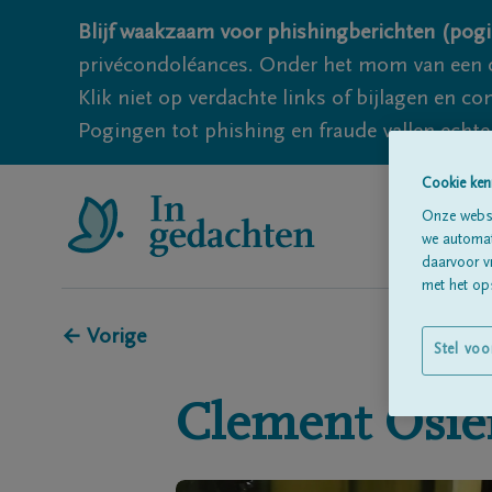
Blijf waakzaam voor phishingberichten (pogi
privécondoléances. Onder het mom van een c
Klik niet op verdachte links of bijlagen en 
Pogingen tot phishing en fraude vallen echter
Cookie ken
Onze websi
we automati
daarvoor v
met het ops
← Vorige
Stel voo
Clement
Osie