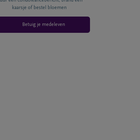
tuur een condoléancebericht, brand een
kaarsje of bestel bloemen
Betuig je medeleven