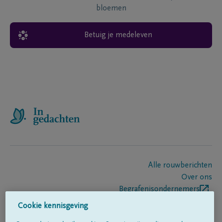
bloemen
Betuig je medeleven
Alle rouwberichten
Over ons
Begrafenisondernemers
Contact
Cookie kennisgeving