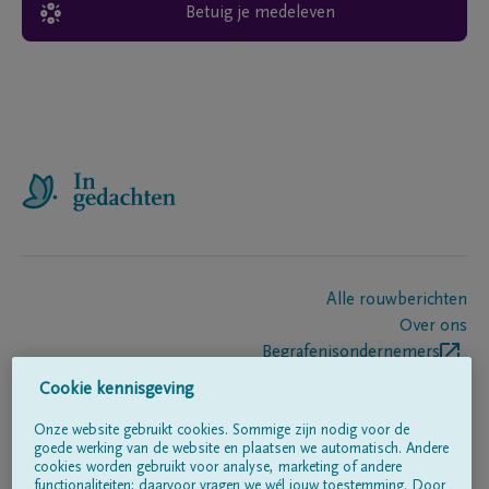
Betuig je medeleven
Alle rouwberichten
Over ons
Begrafenisondernemers
Contact
Cookie kennisgeving
Onze website gebruikt cookies. Sommige zijn nodig voor de
goede werking van de website en plaatsen we automatisch. Andere
Volg ons op
cookies worden gebruikt voor analyse, marketing of andere
functionaliteiten; daarvoor vragen we wél jouw toestemming. Door