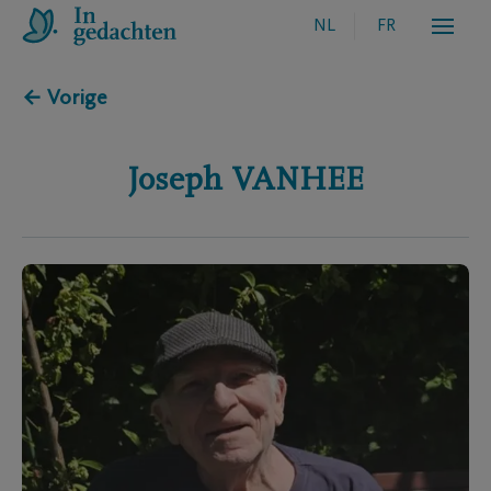
NL
FR
← Vorige
Joseph
VANHEE