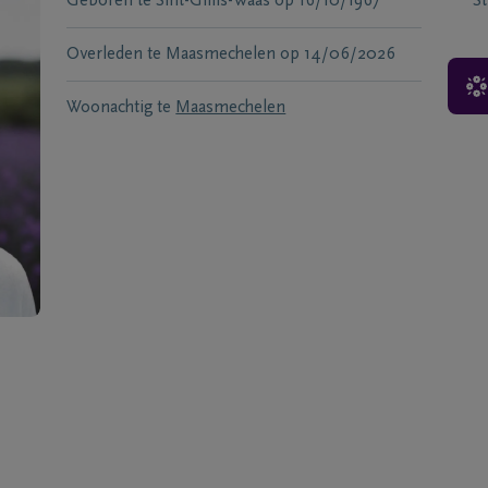
Geboren te
Sint-Gillis-Waas
op
16/10/1967
S
Overleden te
Maasmechelen
op
14/06/2026
Woonachtig te
Maasmechelen