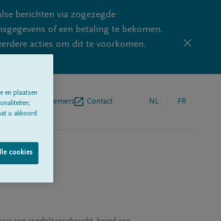
lse berichten via zogezegde
sgegevens of een betaling te bekomen.
eerdere acties om dit te voorkomen.
e en plaatsen
egrafenisondernemers
Contact
NL
FR
naliteiten;
aat u akkoord
lle cookies