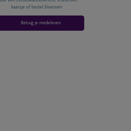
tuur een condoléancebericht, brand een
kaarsje of bestel bloemen
Betuig je medeleven