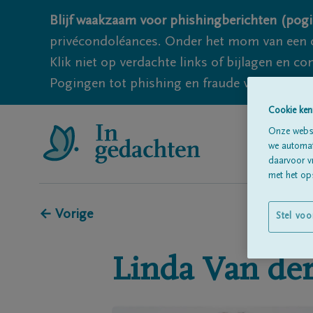
Blijf waakzaam voor phishingberichten (pogi
privécondoléances. Onder het mom van een c
Klik niet op verdachte links of bijlagen en 
Pogingen tot phishing en fraude vallen echter
Cookie ken
Onze websi
we automati
daarvoor v
met het ops
← Vorige
Stel voo
Linda
Van der