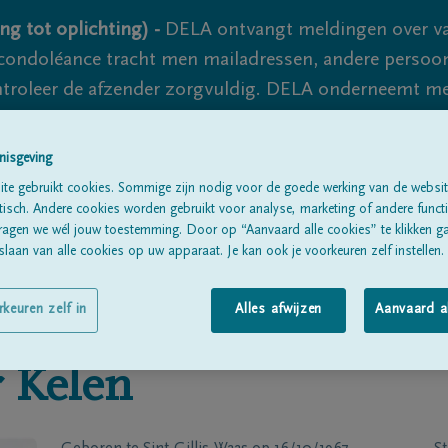
ng tot oplichting) -
DELA ontvangt meldingen over va
ondoléance tracht men mailadressen, andere persoon
controleer de afzender zorgvuldig. DELA onderneemt m
 nooit volledig uit te sluiten, dus blijf waakzaam.
nisgeving
te gebruikt cookies. Sommige zijn nodig voor de goede werking van de websit
Alle rouwberichten
Over ons
B
sch. Andere cookies worden gebruikt voor analyse, marketing of andere functio
ragen we wél jouw toestemming. Door op “Aanvaard alle cookies” te klikken g
laan van alle cookies op uw apparaat. Je kan ook je voorkeuren zelf instellen.
rkeuren zelf in
Alles afwijzen
Aanvaard a
 Kelen