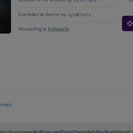
Geboren te
De Moeren
op
26/02/1922
S
Overleden te
Veurne
op
14/08/2012
Woonachtig te
Avekapelle
ontact
bruiksvoorwaarden
Privacyverklaring
Toegankelijkheidsverklaring
C