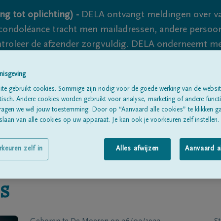
ng tot oplichting) -
DELA ontvangt meldingen over va
ondoléance tracht men mailadressen, andere persoon
controleer de afzender zorgvuldig. DELA onderneemt m
 nooit volledig uit te sluiten, dus blijf waakzaam.
nisgeving
te gebruikt cookies. Sommige zijn nodig voor de goede werking van de websit
sch. Andere cookies worden gebruikt voor analyse, marketing of andere functio
Alle rouwberichten
Over ons
B
ragen we wél jouw toestemming. Door op “Aanvaard alle cookies” te klikken g
laan van alle cookies op uw apparaat. Je kan ook je voorkeuren zelf instellen.
rkeuren zelf in
Alles afwijzen
Aanvaard a
s