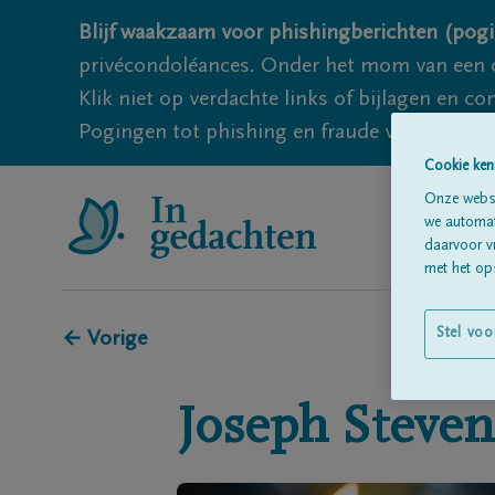
Blijf waakzaam voor phishingberichten (pogi
privécondoléances. Onder het mom van een c
Klik niet op verdachte links of bijlagen en 
Pogingen tot phishing en fraude vallen echter
Cookie ken
Onze websi
we automati
daarvoor v
met het ops
Stel voo
← Vorige
Joseph
Steven