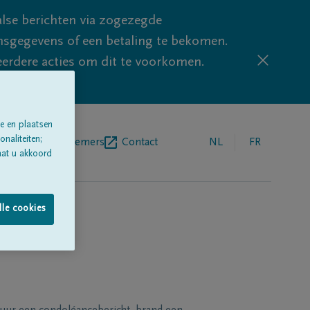
lse berichten via zogezegde
sgegevens of een betaling te bekomen.
eerdere acties om dit te voorkomen.
e en plaatsen
naliteiten;
egrafenisondernemers
Contact
NL
FR
aat u akkoord
lle cookies