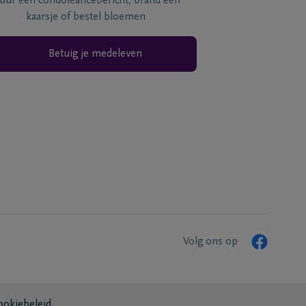
tuur een condoléancebericht, brand een
kaarsje of bestel bloemen
Betuig je medeleven
Volg ons op
ookiebeleid