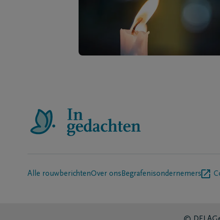
Alle rouwberichten
Over ons
Begrafenisondernemers
C
© DELA
Ge