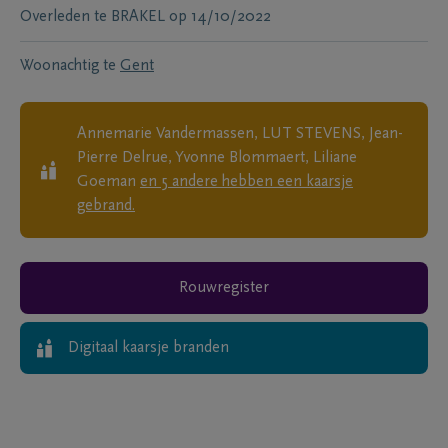
Overleden te
BRAKEL
op
14/10/2022
Woonachtig te
Gent
Annemarie Vandermassen, LUT STEVENS, Jean-
Pierre Delrue, Yvonne Blommaert, Liliane
Goeman
en
5
andere
hebben een kaarsje
gebrand.
Rouwregister
Digitaal kaarsje branden