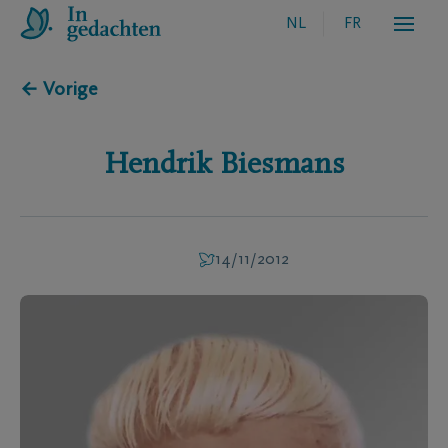
NL
FR
← Vorige
Hendrik
Biesmans
14/11/2012