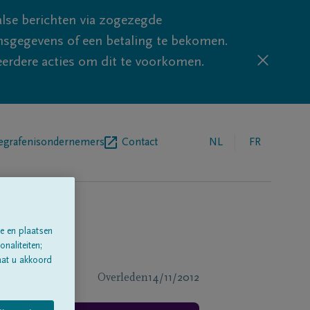
lse berichten via zogezegde
sgegevens of een betaling te bekomen.
eerdere acties om dit te voorkomen.
egrafenisondernemers
Contact
NL
FR
e en plaatsen
naliteiten;
aat u akkoord
Overleden
14/11/2012