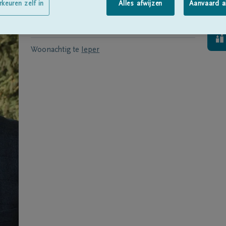
Geboren te
Loker
op
14/11/1928
rkeuren zelf in
Alles afwijzen
Aanvaard a
Overleden te
Ieper
op
14/11/2012
Woonachtig te
Ieper