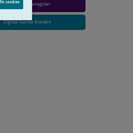
lle cookies
Rouwregister
Digitaal kaarsje branden