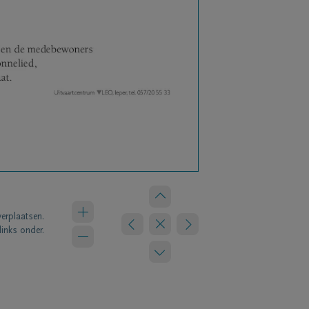
verplaatsen.
links onder.