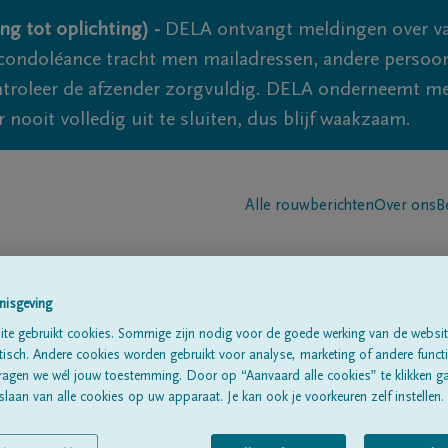
ng tot oplichting) -
DELA ontvangt meldingen over va
ondoléance tracht men mailadressen, andere persoon
controleer de afzender zorgvuldig. DELA onderneemt m
 nooit volledig uit te sluiten, dus blijf waakzaam.
Alle rouwberichten
Over ons
B
nisgeving
te gebruikt cookies. Sommige zijn nodig voor de goede werking van de websit
sch. Andere cookies worden gebruikt voor analyse, marketing of andere functio
ghe
ragen we wél jouw toestemming. Door op “Aanvaard alle cookies” te klikken g
laan van alle cookies op uw apparaat. Je kan ook je voorkeuren zelf instellen.