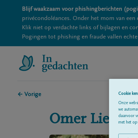
Blijf waakzaam voor phishingberichten (pogi
privécondoléances. Onder het mom van een c
Klik niet op verdachte links of bijlagen en 
Pogingen tot phishing en fraude vallen echter
← Vorige
Cookie ken
Onze websi
we automati
Omer
Liefoo
daarvoor v
met het ops