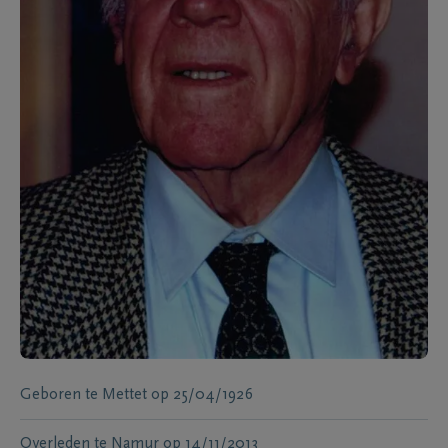
Geboren te
Mettet
op
25/04/1926
Overleden te
Namur
op
14/11/2013