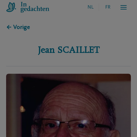
NL
FR
← Vorige
Jean
SCAILLET