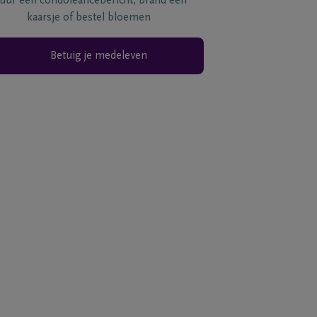
tuur een condoléancebericht, brand een
kaarsje of bestel bloemen
Betuig je medeleven