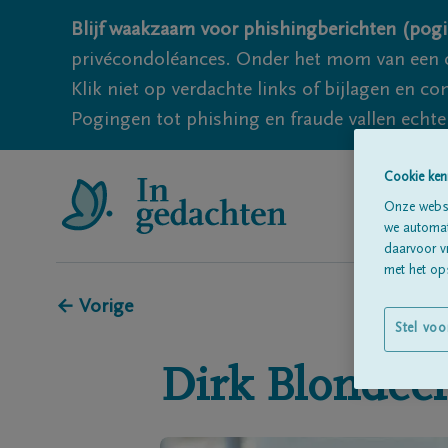
Blijf waakzaam voor phishingberichten (pogi
privécondoléances. Onder het mom van een c
Klik niet op verdachte links of bijlagen en 
Pogingen tot phishing en fraude vallen echter
Cookie ken
Onze websi
we automati
daarvoor v
met het ops
← Vorige
Stel voo
Dirk
Blondeel