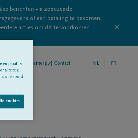
lse berichten via zogezegde
sgegevens of een betaling te bekomen.
eerdere acties om dit te voorkomen.
egrafenisondernemers
Contact
NL
FR
e en plaatsen
naliteiten;
aat u akkoord
lle cookies