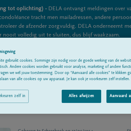
ng tot oplichting) -
DELA ontvangt meldingen over va
ondoléance tracht men mailadressen, andere persoon
controleer de afzender zorgvuldig. DELA onderneemt m
 nooit volledig uit te sluiten, dus blijf waakzaam.
nisgeving
Alle rouwberichten
Over ons
B
te gebruikt cookies. Sommige zijn nodig voor de goede werking van de websit
sch. Andere cookies worden gebruikt voor analyse, marketing of andere functio
ragen we wél jouw toestemming. Door op “Aanvaard alle cookies” te klikken g
laan van alle cookies op uw apparaat. Je kan ook je voorkeuren zelf instellen.
rkeuren zelf in
Alles afwijzen
Aanvaard a