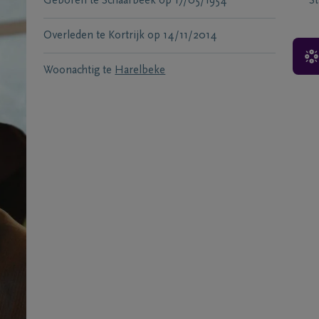
Geboren te
Schaarbeek
op
17/05/1954
S
Overleden te
Kortrijk
op
14/11/2014
Woonachtig te
Harelbeke