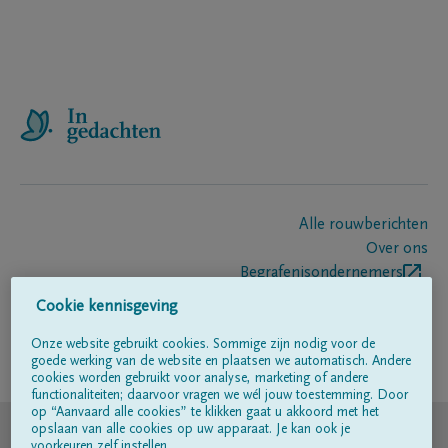
Alle rouwberichten
Over ons
Begrafenisondernemers
Contact
Cookie kennisgeving
Onze website gebruikt cookies. Sommige zijn nodig voor de
goede werking van de website en plaatsen we automatisch. Andere
Volg ons op
cookies worden gebruikt voor analyse, marketing of andere
functionaliteiten; daarvoor vragen we wél jouw toestemming. Door
op “Aanvaard alle cookies” te klikken gaat u akkoord met het
© DELA
opslaan van alle cookies op uw apparaat. Je kan ook je
voorkeuren zelf instellen.