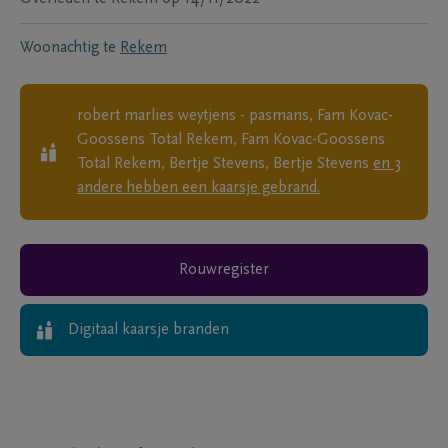
Woonachtig te
Rekem
robert marlies weytjens - pasmans, Fam Kovac-
Goossens Total Rekem, Fam Kovac-Goossens
Total Rekem, Bertje Stevens, Bertje Stevens
en
3
andere
hebben een kaarsje gebrand.
Rouwregister
Digitaal kaarsje branden