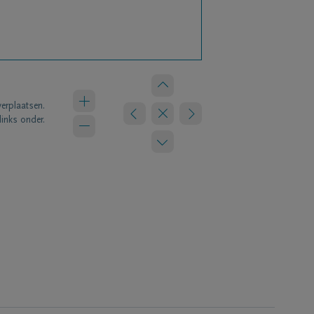
verplaatsen.
links onder.