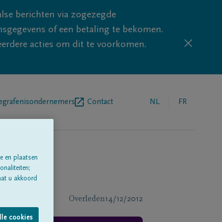
lse berichten via zogezegde
sgegevens of een betaling te bekomen.
eerdere acties om dit te voorkomen.
egrafenisondernemers
Contact
NL
FR
e en plaatsen
naliteiten;
aat u akkoord
Overleden
14/12/2012
lle cookies