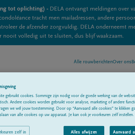
ng tot oplichting) -
DELA ontvangt meldingen over va
ondoléance tracht men mailadressen, andere persoon
controleer de afzender zorgvuldig. DELA onderneemt m
 nooit volledig uit te sluiten, dus blijf waakzaam.
Alle rouwberichten
Over ons
B
nisgeving
te gebruikt cookies. Sommige zijn nodig voor de goede werking van de websit
sch. Andere cookies worden gebruikt voor analyse, marketing of andere functio
ragen we wél jouw toestemming. Door op “Aanvaard alle cookies” te klikken g
CQ
laan van alle cookies op uw apparaat. Je kan ook je voorkeuren zelf instellen.
rkeuren zelf in
Alles afwijzen
Aanvaard a