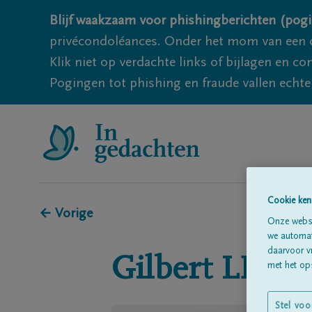
Blijf waakzaam voor phishingberichten (pogi
privécondoléances. Onder het mom van een c
Klik niet op verdachte links of bijlagen en 
Pogingen tot phishing en fraude vallen echter
Cookie ken
← Vorige
Onze websi
we automati
daarvoor v
Gilbert
LECO
met het ops
Stel voo