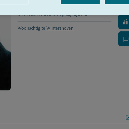
Geboren te
Viesville
op
29/06/1947
Overleden te
Leuven
op
14/12/2012
Woonachtig te
Wintershoven