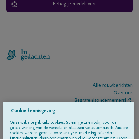
Betuig je medeleven
Alle rouwberichten
Over ons
Begrafenisondernemers
Contact
Cookie kennisgeving
Onze website gebruikt cookies. Sommige zijn nodig voor de
goede werking van de website en plaatsen we automatisch. Andere
Volg ons op
cookies worden gebruikt voor analyse, marketing of andere
functionaliteiten; daarvoor vragen we wél jouw toestemming. Door