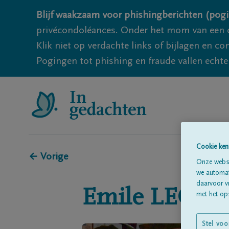
Blijf waakzaam voor phishingberichten (pogi
privécondoléances. Onder het mom van een c
Klik niet op verdachte links of bijlagen en 
Pogingen tot phishing en fraude vallen echter
Cookie ken
← Vorige
Onze websi
we automati
daarvoor v
Emile
LEON
met het ops
Stel voo