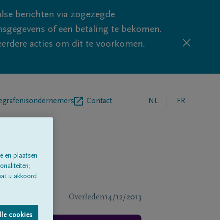
lse berichten via zogezegde
sgegevens of een betaling te bekomen.
eerdere acties om dit te voorkomen.
egrafenisondernemers
Contact
NL
FR
e en plaatsen
naliteiten;
aat u akkoord
Overleden
14/12/2013
lle cookies