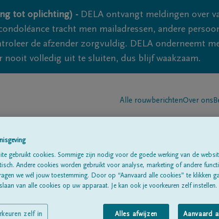
ng tot oplichting) -
DELA ontvangt meldingen over va
ondoléance tracht men mailadressen, andere persoon
controleer de afzender zorgvuldig. DELA onderneemt m
 nooit volledig uit te sluiten, dus blijf waakzaam.
Alle rouwberichten
Over ons
B
nisgeving
te gebruikt cookies. Sommige zijn nodig voor de goede werking van de websit
sch. Andere cookies worden gebruikt voor analyse, marketing of andere functio
ragen we wél jouw toestemming. Door op “Aanvaard alle cookies” te klikken g
ARD
laan van alle cookies op uw apparaat. Je kan ook je voorkeuren zelf instellen.
rkeuren zelf in
Alles afwijzen
Aanvaard a