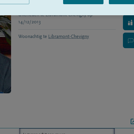
Geboren te
Nolinfaing
op
15/06/1927
Overleden te
Libramont-Chevigny
op
14/12/2013
Woonachtig te
Libramont-Chevigny