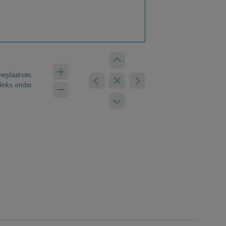
verplaatsen.
links onder.