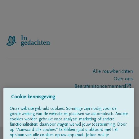
Alle rouwberichten
Over ons
Begrafenisondernemers
Contact
Cookie kennisgeving
Onze website gebruikt cookies. Sommige zijn nodig voor de
goede werking van de website en plaatsen we automatisch. Andere
Volg ons op
cookies worden gebruikt voor analyse, marketing of andere
functionaliteiten; daarvoor vragen we wél jouw toestemming. Door
op “Aanvaard alle cookies” te klikken gaat u akkoord met het
© DELA
opslaan van alle cookies op uw apparaat. Je kan ook je