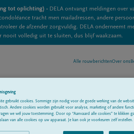
ng tot oplichting) -
DELA ontvangt meldingen over va
ondoléance tracht men mailadressen, andere persoon
controleer de afzender zorgvuldig. DELA onderneemt m
 nooit volledig uit te sluiten, dus blijf waakzaam.
Alle rouwberichten
Over ons
B
nisgeving
te gebruikt cookies. Sommige zijn nodig voor de goede werking van de websit
sch. Andere cookies worden gebruikt voor analyse, marketing of andere functio
CHOUMAKER
ragen we wél jouw toestemming. Door op “Aanvaard alle cookies” te klikken g
laan van alle cookies op uw apparaat. Je kan ook je voorkeuren zelf instellen.