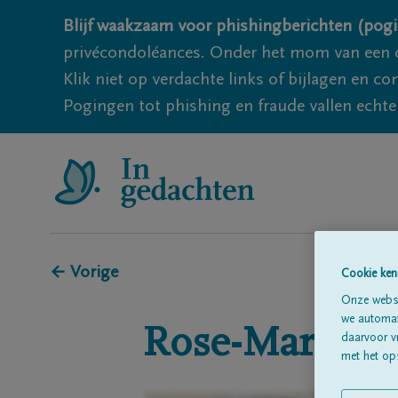
Blijf waakzaam voor phishingberichten (pogi
privécondoléances. Onder het mom van een c
Klik niet op verdachte links of bijlagen en 
Pogingen tot phishing en fraude vallen echter
← Vorige
Cookie ken
Onze websi
we automati
Rose-Marie
S
daarvoor v
met het ops