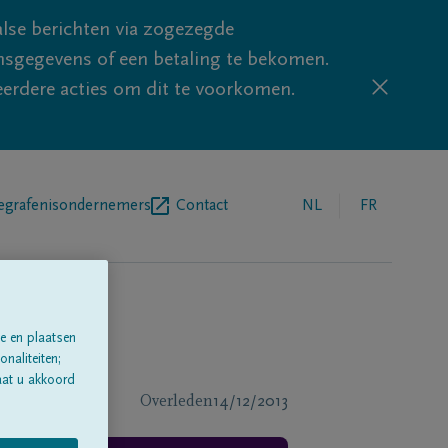
lse berichten via zogezegde
sgegevens of een betaling te bekomen.
eerdere acties om dit te voorkomen.
egrafenisondernemers
Contact
NL
FR
e en plaatsen
naliteiten;
aat u akkoord
Overleden
14/12/2013