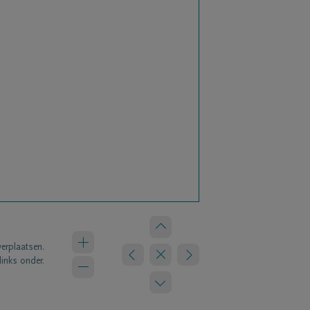
verplaatsen.
links onder.