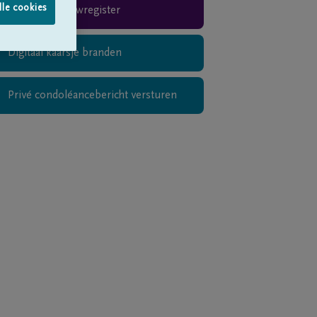
lle cookies
Rouwregister
Digitaal kaarsje branden
Privé condoléancebericht versturen