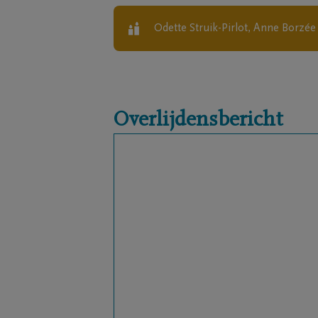
Odette Struik-Pirlot, Anne Borzée
Overlijdensbericht