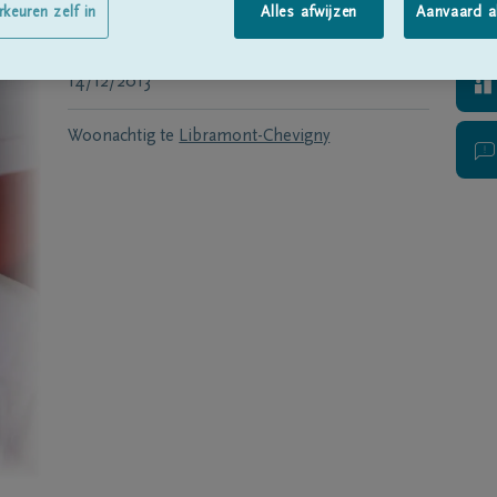
Geboren te
Libramont
op
22/06/1955
rkeuren zelf in
Alles afwijzen
Aanvaard a
Overleden te
Libramont-Chevigny
op
14/12/2013
Woonachtig te
Libramont-Chevigny