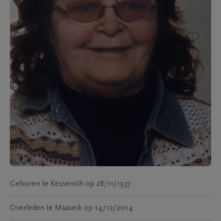
Geboren te
Kessenich
op
28/11/1937
Overleden te
Maaseik
op
14/12/2014