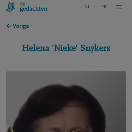
NL
FR
← Vorige
Helena 'Nieke'
Snykers