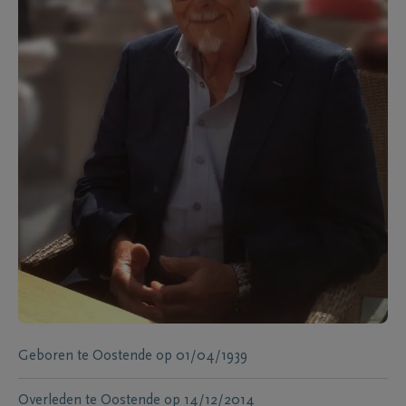
Geboren te
Oostende
op
01/04/1939
Overleden te
Oostende
op
14/12/2014