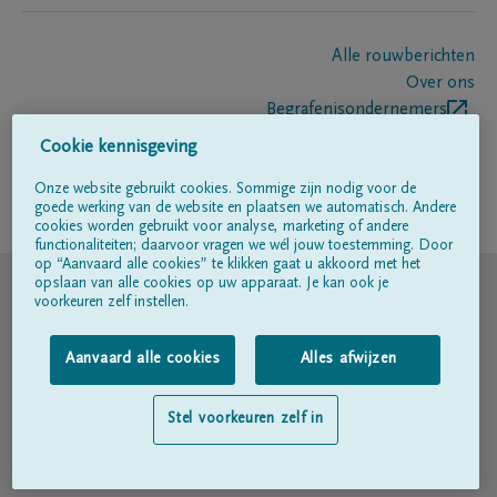
Alle rouwberichten
Over ons
Begrafenisondernemers
Contact
Cookie kennisgeving
Onze website gebruikt cookies. Sommige zijn nodig voor de
goede werking van de website en plaatsen we automatisch. Andere
Volg ons op
cookies worden gebruikt voor analyse, marketing of andere
functionaliteiten; daarvoor vragen we wél jouw toestemming. Door
op “Aanvaard alle cookies” te klikken gaat u akkoord met het
© DELA
opslaan van alle cookies op uw apparaat. Je kan ook je
voorkeuren zelf instellen.
Gebruiksvoorwaarden
Aanvaard alle cookies
Alles afwijzen
Privacyverklaring
Stel voorkeuren zelf in
Toegankelijkheidsverklaring
Cookiebeleid