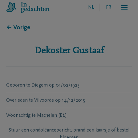
NL
FR
← Vorige
Dekoster
Gustaaf
Geboren te
Diegem
op
01/02/1923
Overleden te
Vilvoorde
op
14/12/2015
Woonachtig te
Machelen (Bt.)
Stuur een condoléancebericht, brand een kaarsje of bestel
bloemen