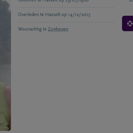
Geboren te
Hasselt
op
23/07/1960
S
Overleden te
Hasselt
op
14/12/2015
Woonachtig te
Zonhoven