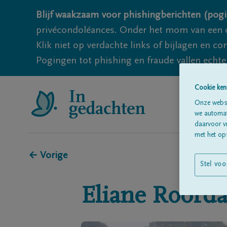
Blijf waakzaam voor phishingberichten (pogi
privécondoléances. Onder het mom van een c
Klik niet op verdachte links of bijlagen en 
Pogingen tot phishing en fraude vallen echter
Cookie ken
Onze websi
we automati
daarvoor v
met het ops
← Vorige
Stel voo
Eliane
Roorda