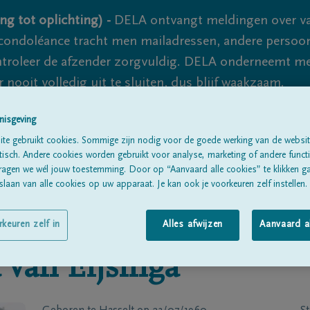
ng tot oplichting) -
DELA ontvangt meldingen over va
ondoléance tracht men mailadressen, andere persoon
controleer de afzender zorgvuldig. DELA onderneemt m
 nooit volledig uit te sluiten, dus blijf waakzaam.
nisgeving
te gebruikt cookies. Sommige zijn nodig voor de goede werking van de websit
Alle rouwberichten
Over ons
B
sch. Andere cookies worden gebruikt voor analyse, marketing of andere functio
ragen we wél jouw toestemming. Door op “Aanvaard alle cookies” te klikken g
laan van alle cookies op uw apparaat. Je kan ook je voorkeuren zelf instellen.
rkeuren zelf in
Alles afwijzen
Aanvaard a
 van Eijsinga