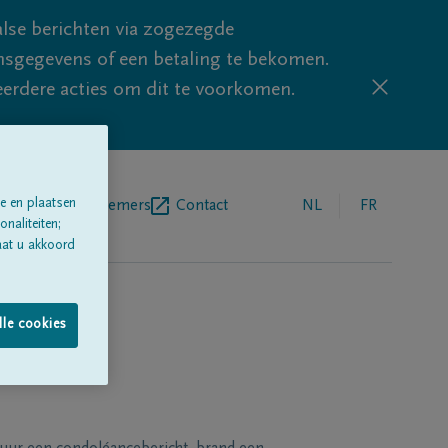
lse berichten via zogezegde
sgegevens of een betaling te bekomen.
eerdere acties om dit te voorkomen.
e en plaatsen
egrafenisondernemers
Contact
NL
FR
naliteiten;
aat u akkoord
lle cookies