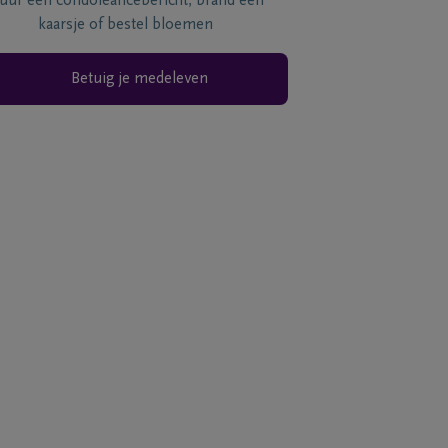
tuur een condoléancebericht, brand een
kaarsje of bestel bloemen
Betuig je medeleven