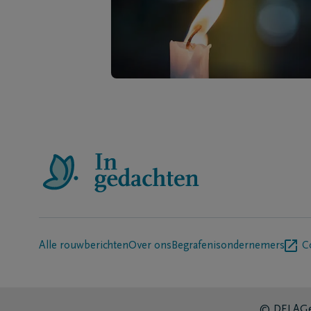
Alle rouwberichten
Over ons
Begrafenisondernemers
C
© DELA
Ge