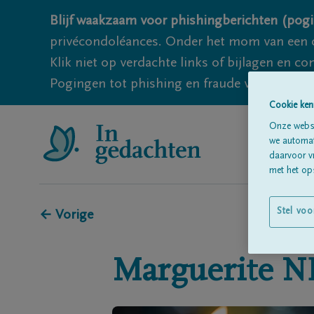
Blijf waakzaam voor phishingberichten (pogi
privécondoléances. Onder het mom van een c
Klik niet op verdachte links of bijlagen en 
Pogingen tot phishing en fraude vallen echter
Cookie ken
Onze websi
we automati
daarvoor v
met het ops
Stel voo
← Vorige
Marguerite
N