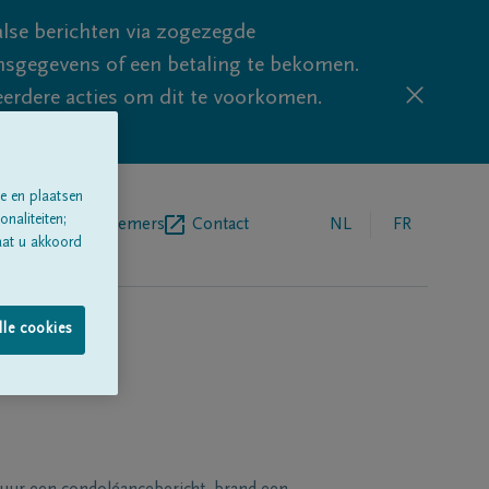
lse berichten via zogezegde
sgegevens of een betaling te bekomen.
eerdere acties om dit te voorkomen.
e en plaatsen
naliteiten;
egrafenisondernemers
Contact
NL
FR
aat u akkoord
lle cookies