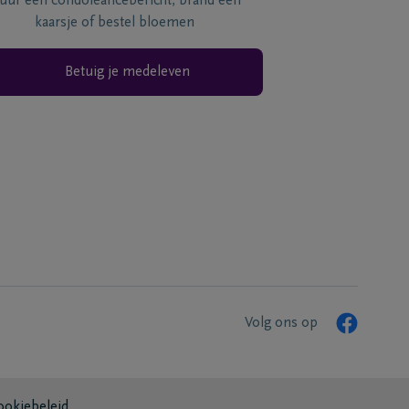
tuur een condoléancebericht, brand een
kaarsje of bestel bloemen
Betuig je medeleven
Volg ons op
ookiebeleid