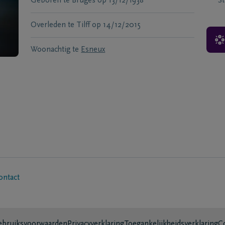
Geboren te
Bruges
op
13/12/1938
S
Overleden te
Tilff
op
14/12/2015
Woonachtig te
Esneux
ontact
bruiksvoorwaarden
Privacyverklaring
Toegankelijkheidsverklaring
C