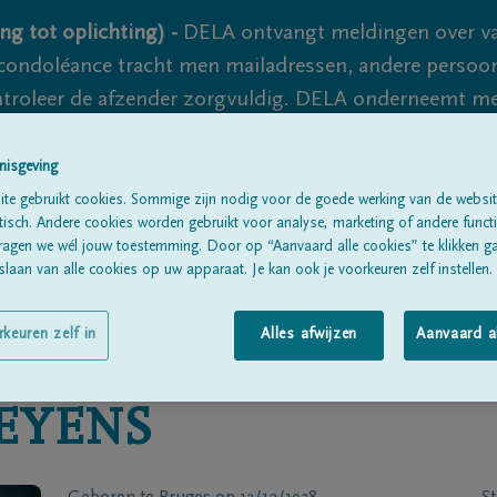
ng tot oplichting) -
DELA ontvangt meldingen over va
ondoléance tracht men mailadressen, andere persoon
controleer de afzender zorgvuldig. DELA onderneemt m
 nooit volledig uit te sluiten, dus blijf waakzaam.
nisgeving
te gebruikt cookies. Sommige zijn nodig voor de goede werking van de websit
sch. Andere cookies worden gebruikt voor analyse, marketing of andere functio
Alle rouwberichten
Over ons
B
ragen we wél jouw toestemming. Door op “Aanvaard alle cookies” te klikken g
laan van alle cookies op uw apparaat. Je kan ook je voorkeuren zelf instellen.
rkeuren zelf in
Alles afwijzen
Aanvaard a
EYENS