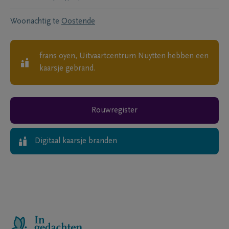
Woonachtig te
Oostende
frans oyen, Uitvaartcentrum Nuytten
hebben een
kaarsje gebrand.
Rouwregister
Digitaal kaarsje branden