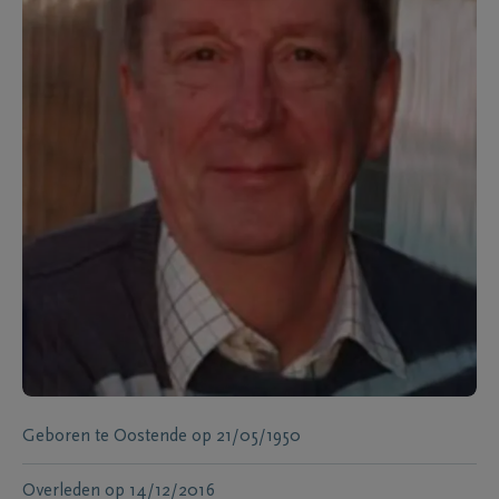
Geboren te
Oostende
op
21/05/1950
Overleden
op
14/12/2016