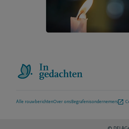
Alle rouwberichten
Over ons
Begrafenisondernemers
C
© DELA
Ge