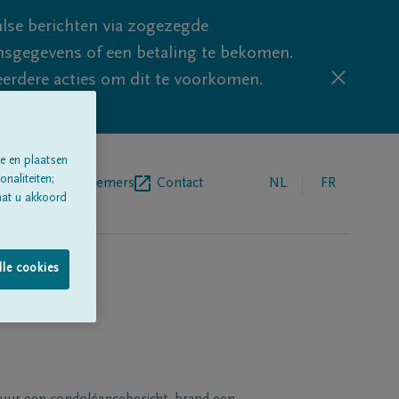
lse berichten via zogezegde
sgegevens of een betaling te bekomen.
eerdere acties om dit te voorkomen.
e en plaatsen
naliteiten;
egrafenisondernemers
Contact
NL
FR
aat u akkoord
lle cookies