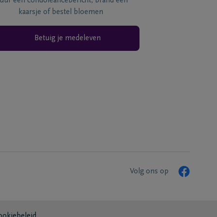
tuur een condoléancebericht, brand een
kaarsje of bestel bloemen
Betuig je medeleven
Volg ons op
ookiebeleid