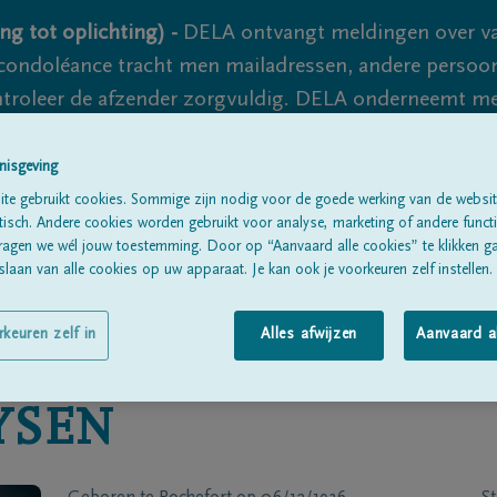
ng tot oplichting) -
DELA ontvangt meldingen over va
ondoléance tracht men mailadressen, andere persoon
controleer de afzender zorgvuldig. DELA onderneemt m
 nooit volledig uit te sluiten, dus blijf waakzaam.
nisgeving
te gebruikt cookies. Sommige zijn nodig voor de goede werking van de websit
sch. Andere cookies worden gebruikt voor analyse, marketing of andere functio
Alle rouwberichten
Over ons
B
ragen we wél jouw toestemming. Door op “Aanvaard alle cookies” te klikken g
laan van alle cookies op uw apparaat. Je kan ook je voorkeuren zelf instellen.
rkeuren zelf in
Alles afwijzen
Aanvaard a
YSEN