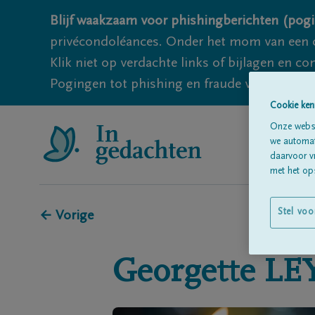
Blijf waakzaam voor phishingberichten (pogi
privécondoléances. Onder het mom van een c
Klik niet op verdachte links of bijlagen en 
Pogingen tot phishing en fraude vallen echter
Cookie ken
Onze websi
we automati
daarvoor v
met het ops
Stel voo
← Vorige
Georgette
LE