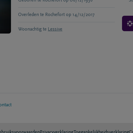
Geboren te
Rochefort
op
06/12/1936
S
Overleden te
Rochefort
op
14/12/2017
Woonachtig te
Lessive
ontact
bruiksvoorwaarden
Privacyverklaring
Toegankelijkheidsverklaring
C