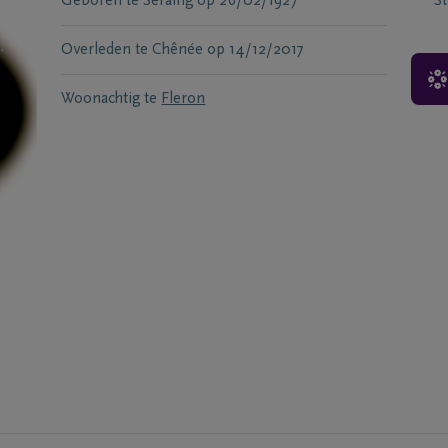
Geboren te
Seraing
op
26/02/1927
S
Overleden te
Chênée
op
14/12/2017
Woonachtig te
Fleron