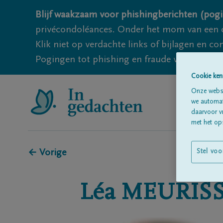
Blijf waakzaam voor phishingberichten (pogi
privécondoléances. Onder het mom van een c
Klik niet op verdachte links of bijlagen en 
Pogingen tot phishing en fraude vallen echter
Cookie ken
Onze websi
we automati
daarvoor v
met het ops
← Vorige
Stel voo
Léa
MEURIS