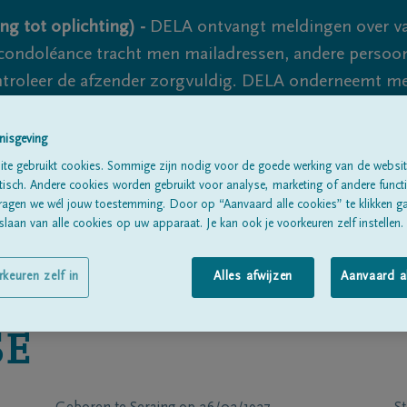
ng tot oplichting) -
DELA ontvangt meldingen over va
ondoléance tracht men mailadressen, andere persoon
controleer de afzender zorgvuldig. DELA onderneemt m
 nooit volledig uit te sluiten, dus blijf waakzaam.
nisgeving
te gebruikt cookies. Sommige zijn nodig voor de goede werking van de websit
sch. Andere cookies worden gebruikt voor analyse, marketing of andere functio
Alle rouwberichten
Over ons
B
ragen we wél jouw toestemming. Door op “Aanvaard alle cookies” te klikken g
laan van alle cookies op uw apparaat. Je kan ook je voorkeuren zelf instellen.
rkeuren zelf in
Alles afwijzen
Aanvaard a
SE