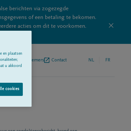
lse berichten via zogezegde
sgegevens of een betaling te bekomen.
eerdere acties om dit te voorkomen.
e en plaatsen
naliteiten;
egrafenisondernemers
Contact
NL
FR
aat u akkoord
lle cookies