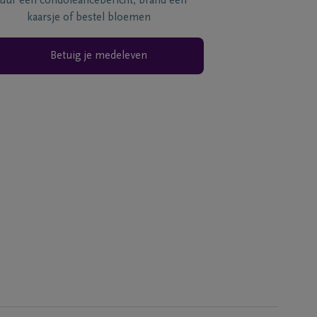
tuur een condoléancebericht, brand een
kaarsje of bestel bloemen
Betuig je medeleven