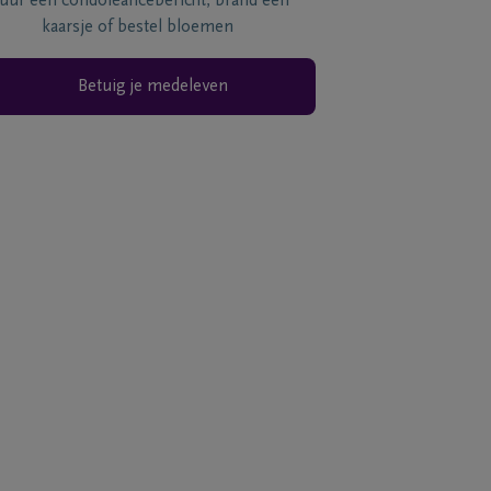
tuur een condoléancebericht, brand een
kaarsje of bestel bloemen
Betuig je medeleven