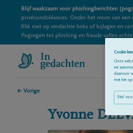
Blijf waakzaam voor phishingberichten (pogi
privécondoléances. Onder het mom van een c
Klik niet op verdachte links of bijlagen en 
Pogingen tot phishing en fraude vallen echter
Cookie ken
Onze websi
we automati
daarvoor v
met het ops
← Vorige
Stel voo
Yvonne
DEL