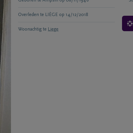
Geboren te
Ampsin
op
08/11/1946
S
Overleden te
LIÈGE
op
14/12/2018
Woonachtig te
Liege