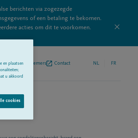
lse berichten via zogezegde
sgegevens of een betaling te bekomen.
eerdere acties om dit te voorkomen.
egrafenisondernemers
Contact
NL
FR
e en plaatsen
naliteiten;
aat u akkoord
lle cookies