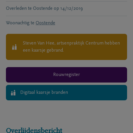
Overleden te
Oostende
op
14/12/2019
Woonachtig te
Oostende
Steven Van Hee, artsenpraktijk Centrum
hebben
een kaarsje gebrand.
Rouwregister
Digitaal kaarsje branden
Overlijdensbericht