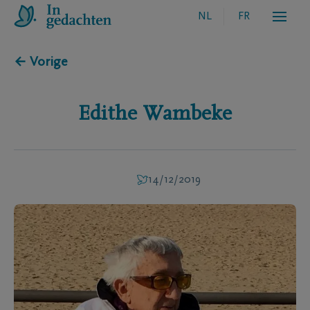
NL
FR
← Vorige
Edithe
Wambeke
14/12/2019