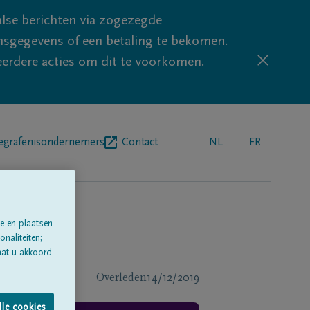
lse berichten via zogezegde
sgegevens of een betaling te bekomen.
eerdere acties om dit te voorkomen.
egrafenisondernemers
Contact
NL
FR
e en plaatsen
naliteiten;
aat u akkoord
Overleden
14/12/2019
lle cookies