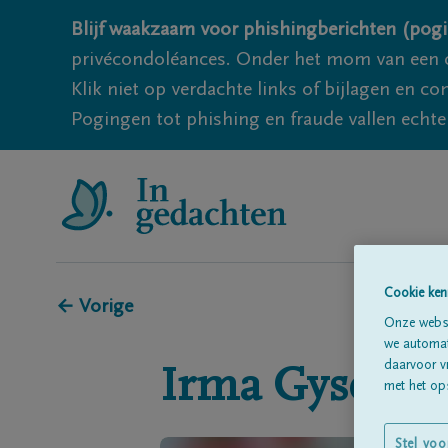
Blijf waakzaam voor phishingberichten (pogi
privécondoléances. Onder het mom van een c
Klik niet op verdachte links of bijlagen en 
Pogingen tot phishing en fraude vallen echter
Cookie ken
← Vorige
Onze websi
we automati
daarvoor v
Irma
Gyselaer
met het ops
Stel voo