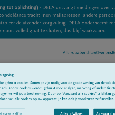
ng tot oplichting) -
DELA ontvangt meldingen over va
ondoléance tracht men mailadressen, andere persoon
controleer de afzender zorgvuldig. DELA onderneemt m
 nooit volledig uit te sluiten, dus blijf waakzaam.
Alle rouwberichten
Over ons
B
nisgeving
te gebruikt cookies. Sommige zijn nodig voor de goede werking van de websit
sch. Andere cookies worden gebruikt voor analyse, marketing of andere functio
ragen we wél jouw toestemming. Door op “Aanvaard alle cookies” te klikken g
s
laan van alle cookies op uw apparaat. Je kan ook je voorkeuren zelf instellen.
rkeuren zelf in
Alles afwijzen
Aanvaard a