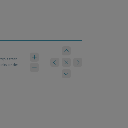
verplaatsen.
links onder.