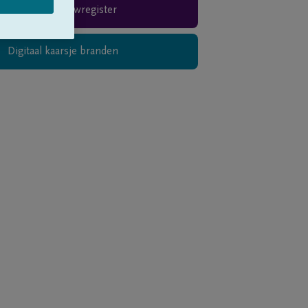
Rouwregister
Digitaal kaarsje branden