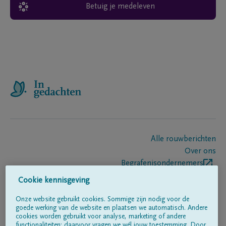
Betuig je medeleven
Alle rouwberichten
Over ons
Begrafenisondernemers
Contact
Cookie kennisgeving
Onze website gebruikt cookies. Sommige zijn nodig voor de
goede werking van de website en plaatsen we automatisch. Andere
Volg ons op
cookies worden gebruikt voor analyse, marketing of andere
functionaliteiten; daarvoor vragen we wél jouw toestemming. Door