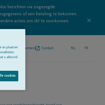
lse berichten via zogezegde
sgegevens of een betaling te bekomen.
eerdere acties om dit te voorkomen.
e en plaatsen
egrafenisondernemers
Contact
NL
FR
naliteiten;
aat u akkoord
lle cookies