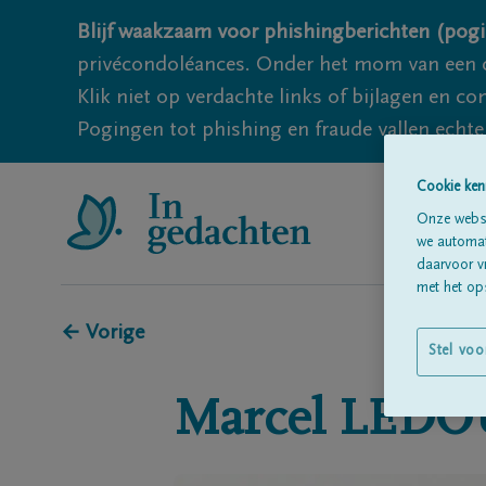
Blijf waakzaam voor phishingberichten (pogi
privécondoléances. Onder het mom van een c
Klik niet op verdachte links of bijlagen en 
Pogingen tot phishing en fraude vallen echter
Cookie ken
Onze websi
we automati
daarvoor v
met het ops
← Vorige
Stel voo
Marcel
LEDO