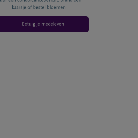
tuur een condoléancebericht, brand een
kaarsje of bestel bloemen
Betuig je medeleven