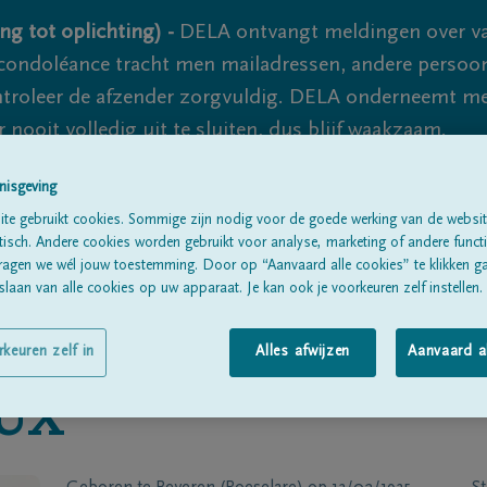
ng tot oplichting) -
DELA ontvangt meldingen over va
ondoléance tracht men mailadressen, andere persoon
controleer de afzender zorgvuldig. DELA onderneemt m
 nooit volledig uit te sluiten, dus blijf waakzaam.
nisgeving
te gebruikt cookies. Sommige zijn nodig voor de goede werking van de websit
Alle rouwberichten
Over ons
B
sch. Andere cookies worden gebruikt voor analyse, marketing of andere functio
ragen we wél jouw toestemming. Door op “Aanvaard alle cookies” te klikken g
laan van alle cookies op uw apparaat. Je kan ook je voorkeuren zelf instellen.
rkeuren zelf in
Alles afwijzen
Aanvaard a
UX