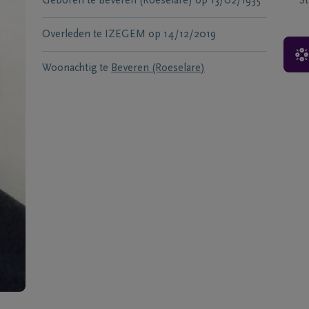
Geboren te
Beveren (Roeselare)
op
13/02/1935
S
Overleden te
IZEGEM
op
14/12/2019
Woonachtig te
Beveren (Roeselare)