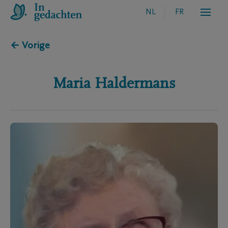
NL
FR
← Vorige
Maria
Haldermans