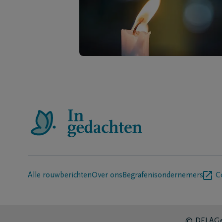
Alle rouwberichten
Over ons
Begrafenisondernemers
C
© DELA
Ge