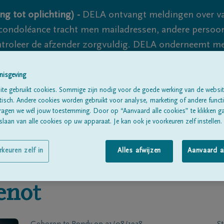
ng tot oplichting) -
DELA ontvangt meldingen over va
ondoléance tracht men mailadressen, andere persoon
controleer de afzender zorgvuldig. DELA onderneemt m
 nooit volledig uit te sluiten, dus blijf waakzaam.
nisgeving
te gebruikt cookies. Sommige zijn nodig voor de goede werking van de websit
sch. Andere cookies worden gebruikt voor analyse, marketing of andere functio
Alle rouwberichten
Over ons
B
ragen we wél jouw toestemming. Door op “Aanvaard alle cookies” te klikken g
laan van alle cookies op uw apparaat. Je kan ook je voorkeuren zelf instellen.
rkeuren zelf in
Alles afwijzen
Aanvaard a
enot