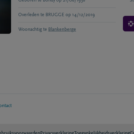
Geboren te
Bondy
op
21/08/1938
S
Overleden te
BRUGGE
op
14/12/2019
Woonachtig te
Blankenberge
ontact
bruiksvoorwaarden
Privacyverklaring
Toegankelijkheidsverklaring
C