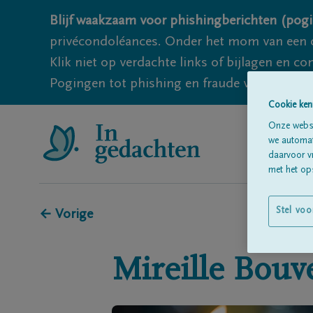
Blijf waakzaam voor phishingberichten (pogi
privécondoléances. Onder het mom van een c
Klik niet op verdachte links of bijlagen en 
Pogingen tot phishing en fraude vallen echter
Cookie ken
Onze websi
we automati
daarvoor v
met het ops
Stel voo
← Vorige
Mireille
Bouv