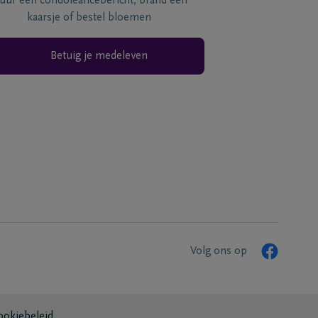
tuur een condoléancebericht, brand een
kaarsje of bestel bloemen
Betuig je medeleven
Volg ons op
ookiebeleid