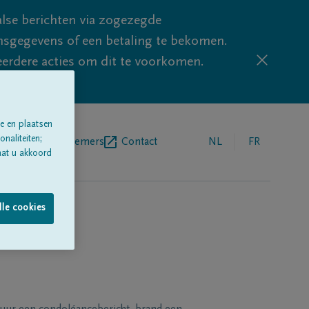
lse berichten via zogezegde
sgegevens of een betaling te bekomen.
eerdere acties om dit te voorkomen.
e en plaatsen
naliteiten;
egrafenisondernemers
Contact
NL
FR
aat u akkoord
lle cookies