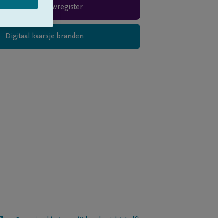
Rouwregister
Digitaal kaarsje branden