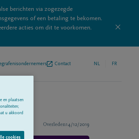
lse berichten via zogezegde
sgegevens of een betaling te bekomen.
eerdere acties om dit te voorkomen.
egrafenisondernemers
Contact
NL
FR
e en plaatsen
naliteiten;
aat u akkoord
Overleden
14/12/2019
lle cookies