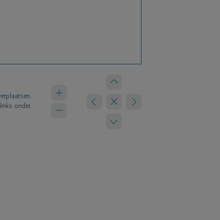
verplaatsen.
links onder.