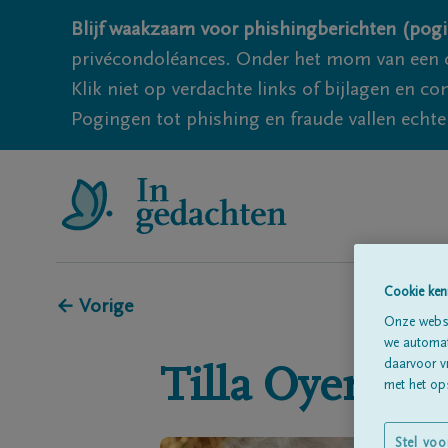
Blijf waakzaam voor phishingberichten (pogi
privécondoléances. Onder het mom van een c
Klik niet op verdachte links of bijlagen en 
Pogingen tot phishing en fraude vallen echter
Cookie ken
← Vorige
Onze websi
we automati
daarvoor v
Tilla
Oyen
met het ops
Stel voo