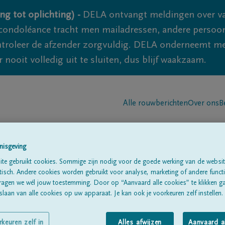
ng tot oplichting) -
DELA ontvangt meldingen over va
ondoléance tracht men mailadressen, andere persoon
controleer de afzender zorgvuldig. DELA onderneemt m
 nooit volledig uit te sluiten, dus blijf waakzaam.
Alle rouwberichten
Over ons
B
nisgeving
te gebruikt cookies. Sommige zijn nodig voor de goede werking van de websit
sch. Andere cookies worden gebruikt voor analyse, marketing of andere functio
ragen we wél jouw toestemming. Door op “Aanvaard alle cookies” te klikken g
laan van alle cookies op uw apparaat. Je kan ook je voorkeuren zelf instellen.
rkeuren zelf in
Alles afwijzen
Aanvaard a