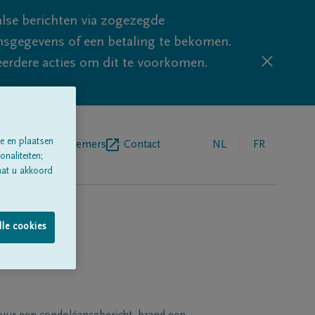
lse berichten via zogezegde
sgegevens of een betaling te bekomen.
eerdere acties om dit te voorkomen.
e en plaatsen
egrafenisondernemers
Contact
NL
FR
naliteiten;
aat u akkoord
lle cookies