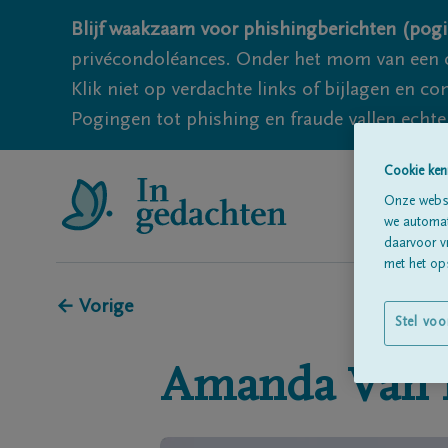
Blijf waakzaam voor phishingberichten (pogi
privécondoléances. Onder het mom van een c
Klik niet op verdachte links of bijlagen en 
Pogingen tot phishing en fraude vallen echter
Cookie ken
Onze websi
we automati
daarvoor v
met het ops
← Vorige
Stel voo
Amanda
Van 