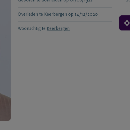
Geboren te
Bonheiden
op
01/08/1922
S
Overleden te
Keerbergen
op
14/12/2020
Woonachtig te
Keerbergen