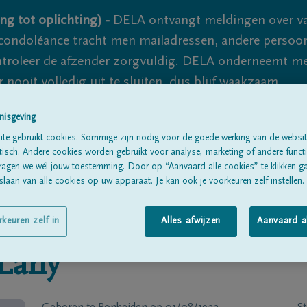
ng tot oplichting) -
DELA ontvangt meldingen over va
ondoléance tracht men mailadressen, andere persoon
controleer de afzender zorgvuldig. DELA onderneemt m
 nooit volledig uit te sluiten, dus blijf waakzaam.
nisgeving
te gebruikt cookies. Sommige zijn nodig voor de goede werking van de websit
Alle rouwberichten
Over ons
B
sch. Andere cookies worden gebruikt voor analyse, marketing of andere functio
ragen we wél jouw toestemming. Door op “Aanvaard alle cookies” te klikken g
laan van alle cookies op uw apparaat. Je kan ook je voorkeuren zelf instellen.
rkeuren zelf in
Alles afwijzen
Aanvaard a
Lany