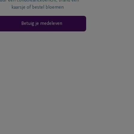
tuur een condoléancebericht, brand een
kaarsje of bestel bloemen
Betuig je medeleven