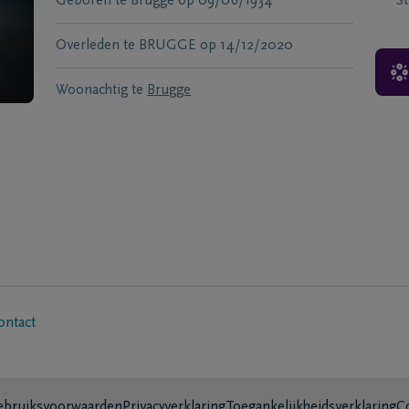
Geboren te
Brugge
op
09/06/1934
S
Overleden te
BRUGGE
op
14/12/2020
Woonachtig te
Brugge
ontact
bruiksvoorwaarden
Privacyverklaring
Toegankelijkheidsverklaring
C