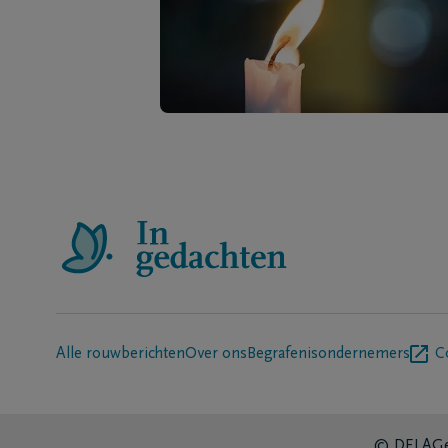
Alle rouwberichten
Over ons
Begrafenisondernemers
C
© DELA
Ge