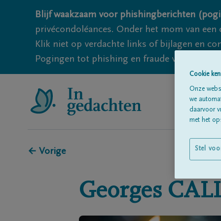
Blijf waakzaam voor phishingberichten (pogi
privécondoléances. Onder het mom van een c
Klik niet op verdachte links of bijlagen en 
Pogingen tot phishing en fraude vallen echter
Cookie ken
Onze websi
we automati
daarvoor v
met het ops
Stel voo
← Vorige
Georges
CAL