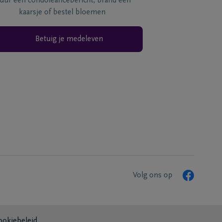
tuur een condoléancebericht, brand een
kaarsje of bestel bloemen
Betuig je medeleven
Volg ons op
ookiebeleid