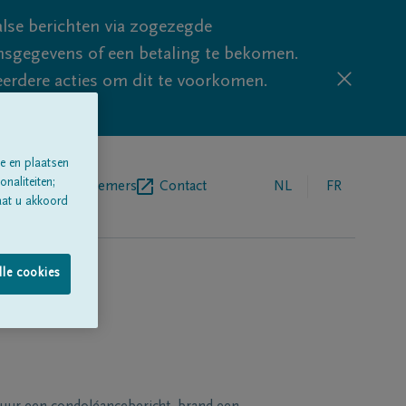
lse berichten via zogezegde
sgegevens of een betaling te bekomen.
eerdere acties om dit te voorkomen.
e en plaatsen
naliteiten;
egrafenisondernemers
Contact
NL
FR
aat u akkoord
lle cookies