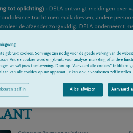
ng tot oplichting) -
DELA ontvangt meldingen over va
ondoléance tracht men mailadressen, andere persoon
controleer de afzender zorgvuldig. DELA onderneemt m
 nooit volledig uit te sluiten, dus blijf waakzaam.
nisgeving
te gebruikt cookies. Sommige zijn nodig voor de goede werking van de websit
sch. Andere cookies worden gebruikt voor analyse, marketing of andere functio
Alle rouwberichten
Over ons
B
ragen we wél jouw toestemming. Door op “Aanvaard alle cookies” te klikken g
laan van alle cookies op uw apparaat. Je kan ook je voorkeuren zelf instellen.
rkeuren zelf in
Alles afwijzen
Aanvaard a
LANT