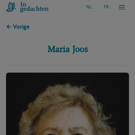
NL
FR
← Vorige
Maria
Joos