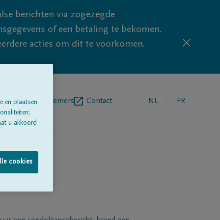
lse berichten via zogezegde
sgegevens of een betaling te bekomen.
eerdere acties om dit te voorkomen.
egrafenisondernemers
Contact
NL
FR
e en plaatsen
naliteiten;
aat u akkoord
lle cookies