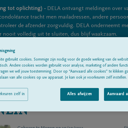
ng tot oplichting) -
DELA ontvangt meldingen over va
ondoléance tracht men mailadressen, andere persoon
controleer de afzender zorgvuldig. DELA onderneemt m
 nooit volledig uit te sluiten, dus blijf waakzaam.
nisgeving
Alle rouwberichten
Over ons
B
te gebruikt cookies. Sommige zijn nodig voor de goede werking van de websit
sch. Andere cookies worden gebruikt voor analyse, marketing of andere functio
ragen we wél jouw toestemming. Door op “Aanvaard alle cookies” te klikken g
laan van alle cookies op uw apparaat. Je kan ook je voorkeuren zelf instellen.
rkeuren zelf in
Alles afwijzen
Aanvaard a
NEIN