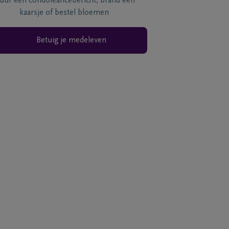
tuur een condoléancebericht, brand een
kaarsje of bestel bloemen
Betuig je medeleven