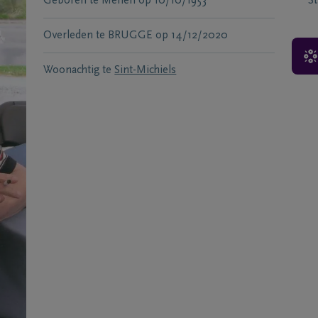
Geboren te
Menen
op
10/10/1953
S
Overleden te
BRUGGE
op
14/12/2020
Woonachtig te
Sint-Michiels