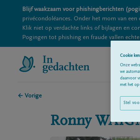
Blijf waakzaam voor phishingberichten (pogi
privécondoléances. Onder het mom van een c
Klik niet op verdachte links of bijlagen en 
Pogingen tot phishing en fraude vallen echter
Cookie ken
Onze websi
we automati
daarvoor v
met het ops
← Vorige
Stel voo
Ronny
WAIG