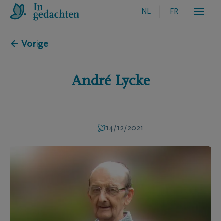
NL
FR
← Vorige
André
Lycke
14/12/2021