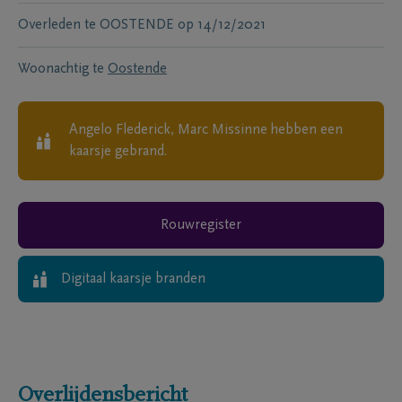
Overleden te
OOSTENDE
op
14/12/2021
Woonachtig te
Oostende
Angelo Flederick, Marc Missinne
hebben een
kaarsje gebrand.
Rouwregister
Digitaal kaarsje branden
Overlijdensbericht