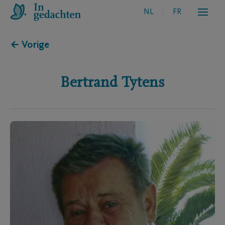
NL
FR
← Vorige
Bertrand
Tytens