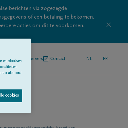
lse berichten via zogezegde
sgegevens of een betaling te bekomen.
eerdere acties om dit te voorkomen.
egrafenisondernemers
Contact
NL
FR
e en plaatsen
naliteiten;
aat u akkoord
lle cookies