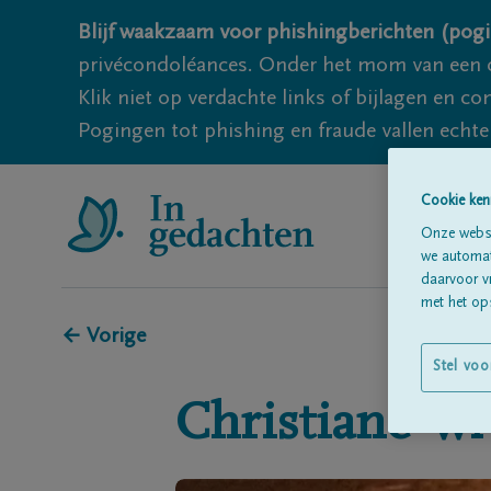
Blijf waakzaam voor phishingberichten (pogi
privécondoléances. Onder het mom van een c
Klik niet op verdachte links of bijlagen en 
Pogingen tot phishing en fraude vallen echter
Cookie ken
Onze websi
we automati
daarvoor v
met het ops
← Vorige
Stel voo
Christiane
W