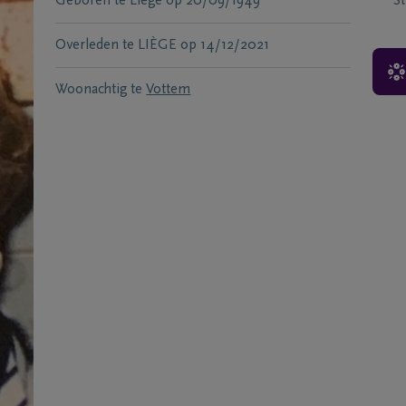
Geboren te
Liege
op
20/09/1949
S
Overleden te
LIÈGE
op
14/12/2021
Woonachtig te
Vottem