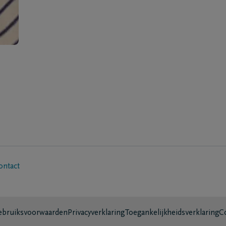
ontact
bruiksvoorwaarden
Privacyverklaring
Toegankelijkheidsverklaring
C