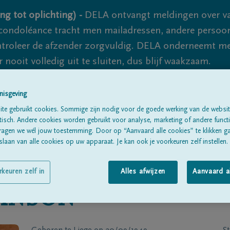
ng tot oplichting) -
DELA ontvangt meldingen over va
ondoléance tracht men mailadressen, andere persoon
controleer de afzender zorgvuldig. DELA onderneemt m
 nooit volledig uit te sluiten, dus blijf waakzaam.
nisgeving
Alle rouwberichten
Over ons
B
te gebruikt cookies. Sommige zijn nodig voor de goede werking van de websit
sch. Andere cookies worden gebruikt voor analyse, marketing of andere functio
ragen we wél jouw toestemming. Door op “Aanvaard alle cookies” te klikken g
laan van alle cookies op uw apparaat. Je kan ook je voorkeuren zelf instellen.
rkeuren zelf in
Alles afwijzen
Aanvaard a
ANSON