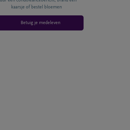
tuur een condoléancebericht, brand een
kaarsje of bestel bloemen
Betuig je medeleven