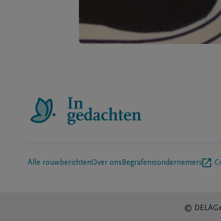
Alle rouwberichten
Over ons
Begrafenisondernemers
C
© DELA
Ge