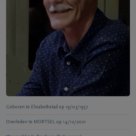
Geboren te
Elisabethstad
op
19/03/1957
Overleden te
MORTSEL
op
14/12/2021