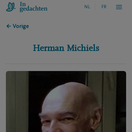
NL
FR
← Vorige
Herman
Michiels